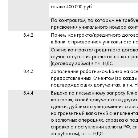
свыше 400 000 руб.
По контрактам, по которым не требует
присвоения уникального номера конт
8.4.2.
Прием контракта/кредитного договор
в Банк с присвоением уникального но
Снятие контракта/кредитного договор
случае отсутствия расчетов по контр
(договору займа) в т.ч. НДС
8.4.3.
Заполнение работником Банка на ос
предоставленных Клиентом (за каждый
подтверждающих документах, в т.ч. 
8.4.4.
Выдача по письменному запросу Клие
контроля, копий документов и други
сделки, дубликата уведомления о за
на транзитный валютный счет клиента
о валютных операциях, справка о п
справка о поступлении валюты РФ, сп
за рубежом), в т.ч. НДС.